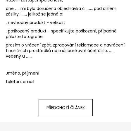
č
Vážení zástupci společnosti,
u
dne ..... mi byla doručena objednávka č. ......, pod číslem
j
zásilky: ......, jelikož se jedná o:
e
. nevhodný produkt - velikost
m
. poškozený produkt - specifikujte poškození, případně
e
přiložte fotografie
prosím o vrácení zpět, zpracování reklamace a navrácení
finančních prostředků na můj bankovní účet číslo: .....
vedený u .......
Jméno, příjmení
telefon, email
PŘEDCHOZÍ ČLÁNEK
Z