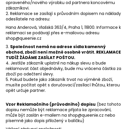
opraveného/nového výrobku od partnera koncovému
a
zákazníkovi.
j
2. Reklamace se zasílají s průvodním dopisem na náklady
odesílatele na adresu:
í
Hana Anderová, Vlašská 363/4, Praha 1, 11800. Informace k
t
reklamaci se podávají přes e-mailovou adresu
?
shop@queenie.cz
3.
Společnost nemá na adrese sídla kamenný
obchod, zboží není možné osobně vrátit. REKLAMACE
TUDÍŽ ŽÁDÁME ZASÍLAT POŠTOU.
4. Jestliže zákazník uplatnil na nákup slevu a bude
HLEDAT
reklamovat část objednávky, bude mu vrácena částka za
zboží po odečtení slevy.
5. Pokud budete jako zákazník trvat na výměně zboží,
musíte počítat opět s doručovací/zasílací lhůtou, kterou
opět určuje partner.
D
o
p
Vzor Reklamačního (průvodního) dopisu
(bez tohoto
dopisu nemůže být reklamace přijata ke zpracování,
o
může být zaslán e-mailem na shop@queenie.cz nebo
r
písemně jako dopis přiložený v balíčku)
u