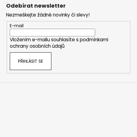
á
Odebírat newsletter
p
Nezmeškejte žádné novinky či slevy!
a
t
E-mail
í
Vložením e-mailu souhlasíte s
podmínkami
ochrany osobních údajů
PŘIHLÁSIT SE