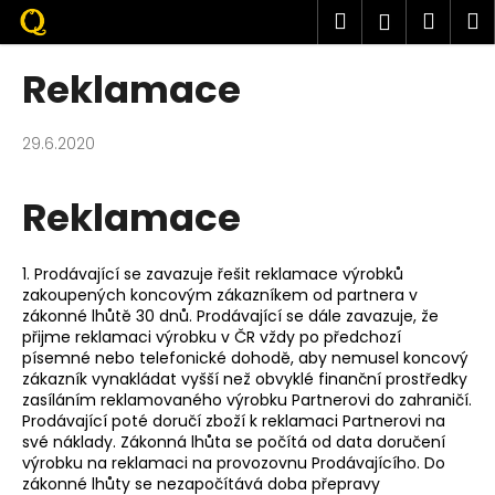
K
Přejít
Hledat
Náku
M
Přihlášen
na
o
obsah
Zpět
Zpět
košík
š
Reklamace
í
C
k
o
29.6.2020
p
o
Reklamace
t
ř
1. Prodávající se zavazuje řešit reklamace výrobků
e
zakoupených koncovým zákazníkem od partnera v
b
zákonné lhůtě 30 dnů. Prodávající se dále zavazuje, že
přijme reklamaci výrobku v ČR vždy po předchozí
u
písemné nebo telefonické dohodě, aby nemusel koncový
j
zákazník vynakládat vyšší než obvyklé finanční prostředky
zasíláním reklamovaného výrobku Partnerovi do zahraničí.
e
Prodávající poté doručí zboží k reklamaci Partnerovi na
t
své náklady. Zákonná lhůta se počítá od data doručení
e
výrobku na reklamaci na provozovnu Prodávajícího. Do
zákonné lhůty se nezapočítává doba přepravy
n