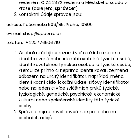
vedeném
C 244872 vedená u Městského soudu v
a
Praze
(dále jen: „
správce
“).
j
Kontaktní údaje správce jsou:
í
adresa: Počernická 509/85, Praha, 10800
t
e-mail: shop@queenie.cz
?
telefon:
+420776506719
Osobními údaji se rozumí veškeré informace o
identifikované nebo identifikovatelné fyzické osobě;
identifikovatelnou fyzickou osobou je fyzická osoba,
kterou lze přímo či nepřímo identifikovat, zejména
HLEDAT
odkazem na určitý identifikátor, například jméno,
identifikační číslo, lokační údaje, síťový identifikátor
nebo na jeden či více zvláštních prvků fyzické,
fyziologické, genetické, psychické, ekonomické,
D
kulturní nebo společenské identity této fyzické
o
osoby.
p
Správce nejmenoval pověřence pro ochranu
osobních údajů.
o
r
u
II.