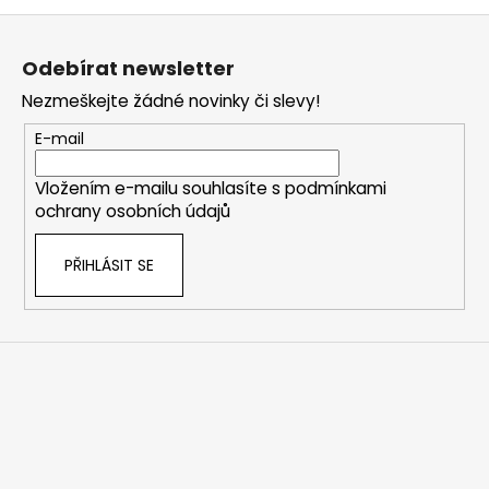
Z
á
Odebírat newsletter
p
Nezmeškejte žádné novinky či slevy!
a
t
E-mail
í
Vložením e-mailu souhlasíte s
podmínkami
ochrany osobních údajů
PŘIHLÁSIT SE