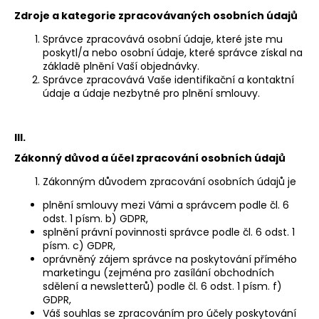
č
u
Zdroje a kategorie zpracovávaných osobních údajů
j
Správce zpracovává osobní údaje, které jste mu
e
poskytl/a nebo osobní údaje, které správce získal na
m
základě plnění Vaší objednávky.
e
Správce zpracovává Vaše identifikační a kontaktní
údaje
a údaje nezbytné pro plnění smlouvy.
III.
Zákonný důvod a účel zpracování osobních údajů
Zákonným důvodem zpracování osobních údajů je
plnění smlouvy mezi Vámi a správcem podle čl. 6
odst. 1 písm. b) GDPR,
splnění právní povinnosti správce podle čl. 6 odst. 1
písm. c) GDPR,
oprávněný zájem správce na poskytování přímého
marketingu (zejména pro zasílání obchodních
sdělení a newsletterů) podle čl. 6 odst. 1 písm. f)
GDPR,
Váš souhlas se zpracováním pro účely poskytování