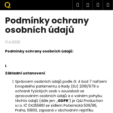
K
Přejít
Hledat
Náku
M
Přihlášen
na
o
obsah
Zpět
Zpět
košík
š
Podmínky ochrany
í
C
osobních údajů
k
o
p
17.4.2020
o
Podmínky ochrany osobních údajů:
t
ř
e
I.
b
Základní ustanovení
u
Správcem osobních údajů podle čl. 4 bod 7 nařízení
j
Evropského parlamentu a Rady (EU) 2016/679 o
ochraně fyzických osob v souvislosti se
e
zpracováním osobních údajů a o volném pohybu
t
těchto údajů (dále jen: „
GDPR
”) je
Q&I Production
e
s.r.o. IČ 04255861 se sídlem Počernická 509/85,
Praha, 10800
,
zapsaná v obchodním rejstříku
n